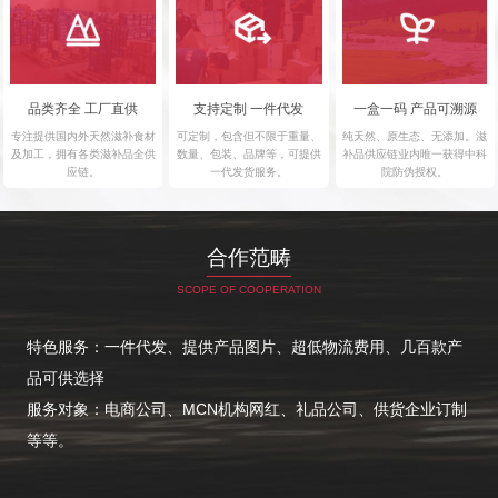
一盒一码 产品可溯源
品类齐全 工厂直供
支持定制 一件代发
纯天然、原生态、无添加。滋
专注提供国内外天然滋补食材
可定制，包含但不限于重量、
补品供应链业内唯一获得中科
及加工，拥有各类滋补品全供
数量、包装、品牌等，可提供
院防伪授权。
应链。
一代发货服务。
合作范畴
SCOPE OF COOPERATION
特色服务：一件代发、提供产品图片、超低物流费用、几百款产
品可供选择
服务对象：电商公司、MCN机构网红、礼品公司、供货企业订制
等等。