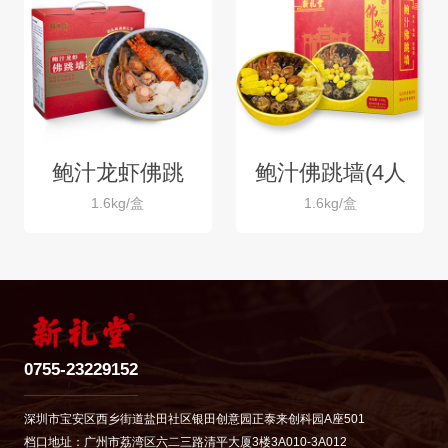
鲍汁龙虾佛跳
鲍汁佛跳墙(4人
1.6kg/盒
1.6kg/盒
墙(4人份)
份)
0755-23229152
深圳市宝安区西乡街道盐田社区银田创意园正泰来创科园A座501
档口地址：广州市荔湾区六二三路清平大厦3楼3A010-3A012