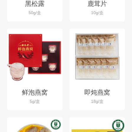
黑松露
鹿茸片
50g/盒
10g/盒
鲜泡燕窝
即炖燕窝
5g/盒
18g/盒