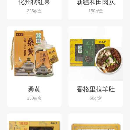
化州橘红果
新疆和田肉苁
225g/盒
150g/盒
蓉
桑黄
香格里拉羊肚
150g/盒
60g/盒
菌